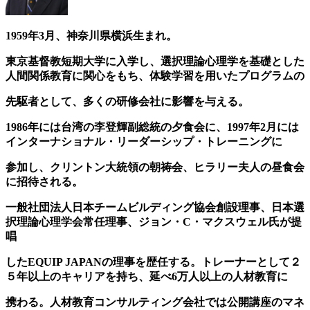
1959年3月、神奈川県横浜生まれ。
東京基督教短期大学に入学し、選択理論心理学を基礎とした
人間関係教育に関心をもち、体験学習を用いたプログラムの
先駆者として、
多くの研修会社に影響を与える。
1986年には台湾の李登輝副総統の夕食会に、1997年2月には
インターナショナル・リーダーシップ・トレーニングに
参加し、クリントン大統領の
朝祷会、ヒラリー夫人の昼食会
に招待される。
一般社団法人日本チームビルディング協会創設理事、日本選
択理論心理学会常任理事、
ジョン・C・マクスウェル氏が提
唱
した
EQUIP JAPANの理事を歴任する。
トレーナーとして２
５年以上のキャリアを持ち、延べ6万人以上の人材教育に
携わる。
人材教育コンサルティング会社では公開講座のマネ