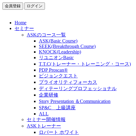
会員登録
ログイン
Home
セミナー
ASKのコース一覧
ASK(Basic Course)
SEEK(Breakthrough Course)
KNOCK(Leadership)
リユニオンBasic
T.T.C(トレーナー・トレーニング・コース)
PDP Proscan®
ビジョンクエスト
プライオリティフォーカス
ディテーリングプロフェッショナル
企業研修
Story Presentation ＆Communication
SP&C 上級講座
ALL
セミナー開催情報
ASKトレーナー
ロバート ホワイト