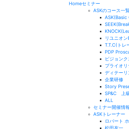
Home
セミナー
ASKのコース一
ASK(Basic 
SEEK(Brea
KNOCK(Lea
リユニオンBa
T.T.C(
PDP Prosc
ビジョンク
プライオリ
ディテーリ
企業研修
Story Pre
SP&C 上
ALL
セミナー開催情
ASKトレーナー
ロバート 
松田友一