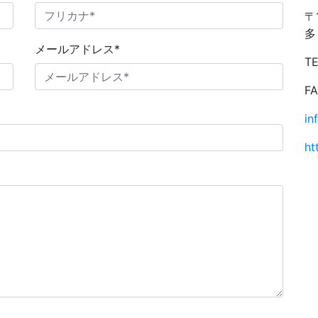
〒
多
メールアドレス
*
TE
FA
in
ht