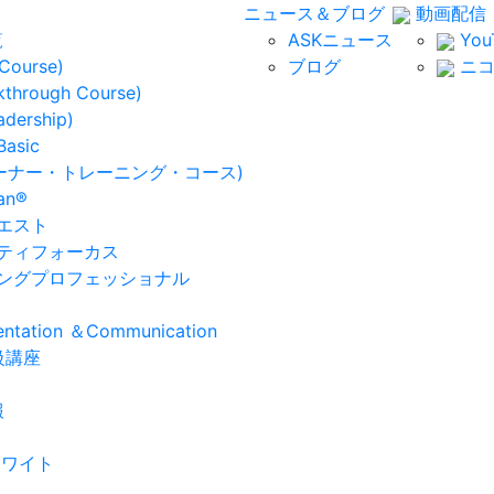
ニュース＆ブログ
動画配信
覧
ASKニュース
You
Course)
ブログ
ニコ
kthrough Course)
dership)
sic
トレーナー・トレーニング・コース)
an®
エスト
ティフォーカス
ングプロフェッショナル
sentation ＆Communication
級講座
報
ホワイト