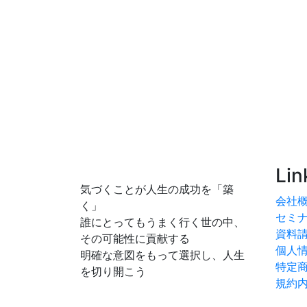
Lin
気づくことが人生の成功を「築
会社
く」
セミ
誰にとってもうまく行く世の中、
資料
その可能性に貢献する
個人
明確な意図をもって選択し、人生
特定
を切り開こう
規約