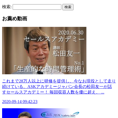
検索:
検索
お薦め動画
これまで28万人以上に研修を提供し、今なお現役として走り
続けている、ASKアカデミージャパン会長の松田友一が話
すセールスアカデミー！ 毎回収容人数を優に超え、 ...
2020-09-14 09:42:23