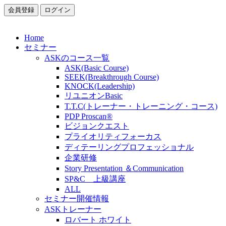
会員登録
ログイン
Home
セミナー
ASKのコース一覧
ASK(Basic Course)
SEEK(Breakthrough Course)
KNOCK(Leadership)
リユニオンBasic
T.T.C(トレーナー・トレーニング・コース)
PDP Proscan®
ビジョンクエスト
プライオリティフォーカス
ディテーリングプロフェッショナル
企業研修
Story Presentation ＆Communication
SP&C 上級講座
ALL
セミナー開催情報
ASKトレーナー
ロバート ホワイト