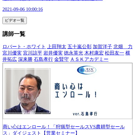
2021-09-06 10:00:16
ビデオ一覧
講師一覧
ロバート・ホワイト
上田翔太
五十嵐公彰
加賀洋子
北畑 力
宮川優実
宮川諒平
岩井優実
徳永英光
木村康宏
松田友一
横
井拓広
深来勝
石島孝行
金賢守
ＡＳＫアカデミー
商い心はエンロール！「狩猟型セールスVS農耕型セール
ス」ダイジェスト【営業セミナー】