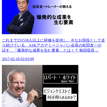
これまで251538人以上に研修を提供し、今なお現役として走
り続けている、ASKアカデミージャパン会長の松田友一が
話す、「爆発的な成果を生む要素」とは！？ 毎回収容 ...
2017-02-18 02:03:09