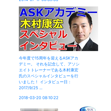
Kアカ
アソシ
康宏
を行
：