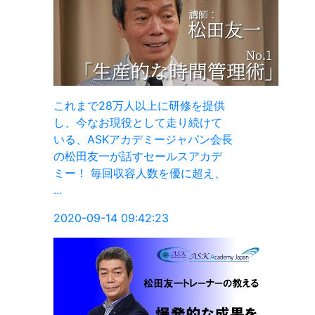
を提供
けて
パン会長
カデ
超え、