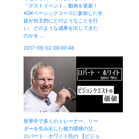
新！
加した生
を行
きた
リー
父、
ビジョ