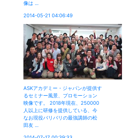
が提供す
ョン
0000
、今
の松