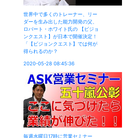
リー
父、
ビジョ
定！
何が
ナー