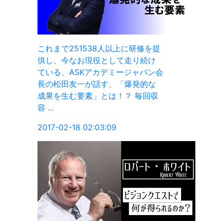
修を提
続け
ャパン会
的な
毎回収