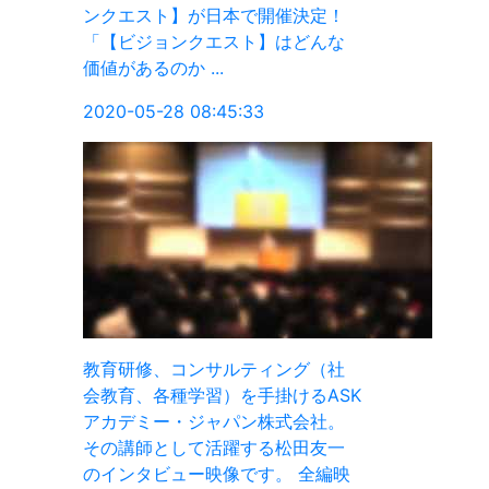
定！
んな
（社
るASK
社。
友一
全編映