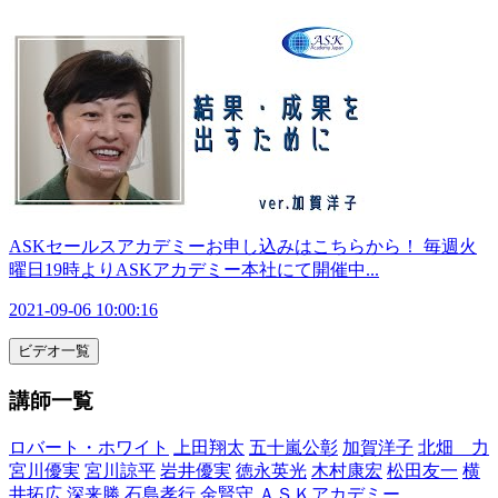
ビデオ一覧
講師一覧
ロバート・ホワイト
上田翔太
五十嵐公彰
加賀洋子
北畑 力
宮川優実
宮川諒平
岩井優実
徳永英光
木村康宏
松田友一
横
井拓広
深来勝
石島孝行
金賢守
ＡＳＫアカデミー