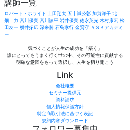
講師一覧
ロバート・ホワイト
上田翔太
五十嵐公彰
加賀洋子
北
畑 力
宮川優実
宮川諒平
岩井優実
徳永英光
木村康宏
松
田友一
横井拓広
深来勝
石島孝行
金賢守
ＡＳＫアカデミ
ー
気づくことが人生の成功を「築く」
誰にとってもうまく行く世の中、その可能性に貢献する
明確な意図をもって選択し、人生を切り開こう
Link
会社概要
セミナー提供元
資料請求
個人情報保護方針
特定商取引法に基づく表記
規約内容ダウンロード
フォロワー募集中