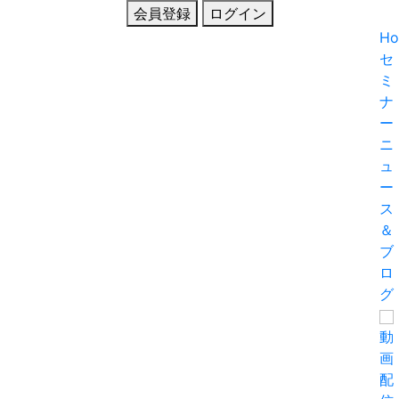
会員登録
ログイン
H
セ
ミ
ナ
ー
ニ
ュ
ー
ス
＆
ブ
ロ
グ
動
画
配