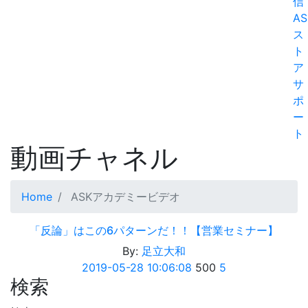
信
AS
ス
ト
ア
サ
ポ
ー
ト
動画チャネル
Home
ASKアカデミービデオ
「反論」はこの6パターンだ！！【営業セミナー】
By:
足立大和
2019-05-28 10:06:08
500
5
検索